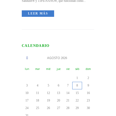
Sanitizer® y 15Pd-NANO®, que funcionan como...
LEER MÁS
CALENDARIO
AGOSTO
2026
lun
mar
mié
jue
vie
sáb
dom
1
2
3
4
5
6
7
8
9
10
11
12
13
14
15
16
17
18
19
20
21
22
23
24
25
26
27
28
29
30
31