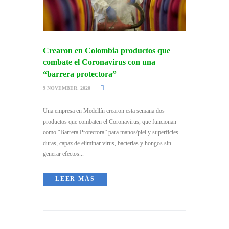
Crearon en Colombia productos que
combate el Coronavirus con una
“barrera protectora”
9 NOVEMBER, 2020
Una empresa en Medellín crearon esta semana dos
productos que combaten el Coronavirus, que funcionan
como “Barrera Protectora” para manos/piel y superficies
duras, capaz de eliminar virus, bacterias y hongos sin
generar efectos...
LEER MÁS