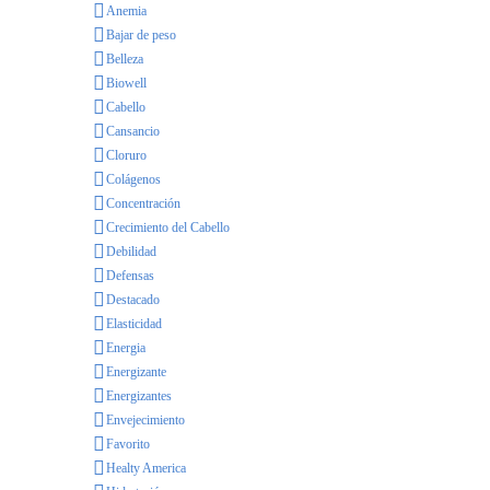
Anemia
Bajar de peso
Belleza
Biowell
Cabello
Cansancio
Cloruro
Colágenos
Concentración
Crecimiento del Cabello
Debilidad
Defensas
Destacado
Elasticidad
Energia
Energizante
Energizantes
Envejecimiento
Favorito
Healty America