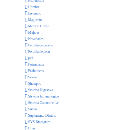
Hidratación
Hombre
Insomnio
Magnesio
Medical House
Mujeres
Novedades
Perdida de cabello
Perdida de peso
piel
Potenciador
Probioticos
Sexual
Shampoo
Sistema Digestivo
Sistema Inmunológico
Sistema Osteoarticular
Sueño
Suplemento Dietario
SYS Biorganics
Uñas