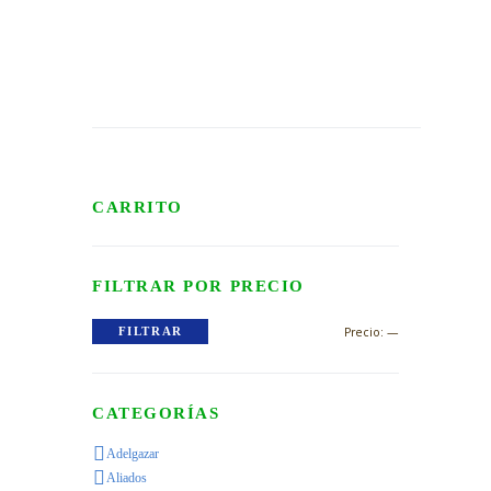
CARRITO
FILTRAR POR PRECIO
Precio
Precio
Precio:
—
FILTRAR
mínimo
máximo
CATEGORÍAS
Adelgazar
Aliados