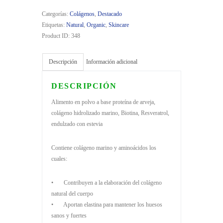
COLAGENO
Categorías:
Colágenos
,
Destacado
HIDROLIZADO
Etiquetas:
Natural
,
Organic
,
Skincare
MARINO
Product ID:
348
PARA
ELLA
cantidad
Descripción
Información adicional
DESCRIPCIÓN
Alimento en polvo a base proteína de arveja,
colágeno hidrolizado marino, Biotina, Resveratrol,
endulzado con estevia
Contiene colágeno marino y aminoácidos los
cuales:
• Contribuyen a la elaboración del colágeno
natural del cuerpo
• Aportan elastina para mantener los huesos
sanos y fuertes