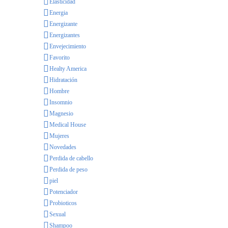
Elasticidad
Energia
Energizante
Energizantes
Envejecimiento
Favorito
Healty America
Hidratación
Hombre
Insomnio
Magnesio
Medical House
Mujeres
Novedades
Perdida de cabello
Perdida de peso
piel
Potenciador
Probioticos
Sexual
Shampoo