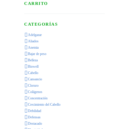
CARRITO
CATEGORÍAS
Adelgazar
Aliados
Anemia
Bajar de peso
Belleza
Biowell
Cabello
Cansancio
Cloruro
Colágenos
Concentración
Crecimiento del Cabello
Debilidad
Defensas
Destacado