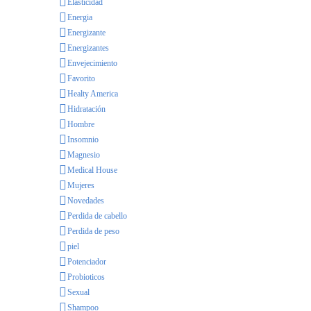
Elasticidad
Energia
Energizante
Energizantes
Envejecimiento
Favorito
Healty America
Hidratación
Hombre
Insomnio
Magnesio
Medical House
Mujeres
Novedades
Perdida de cabello
Perdida de peso
piel
Potenciador
Probioticos
Sexual
Shampoo