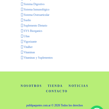
Sistema Digestivo
Sistema Inmunológico
Sistema Osteoarticular
Sueño
Suplemento Dietario
SYS Biorganics
Uñas
Vigorizante
Vitalher
Vitaminas
Vitaminas y Suplementos
NOSOTROS
TIENDA
NOTICIAS
CONTACTO
publipaquetes.com.ar
© 2026 Todos los derechos