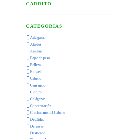
CARRITO
CATEGORÍAS
Adelgazar
Aliados
Anemia
Bajar de peso
Belleza
Biowell
Cabello
Cansancio
Cloruro
Colágenos
Concentración
Crecimiento del Cabello
Debilidad
Defensas
Destacado