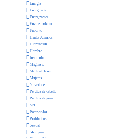
Energia
Energizante
Energizantes
Envejecimiento
Favorito
Healty America
Hidratación
Hombre
Insomnio
Magnesio
Medical House
Mujeres
Novedades
Perdida de cabello
Perdida de peso
piel
Potenciador
Probioticos
Sexual
Shampoo