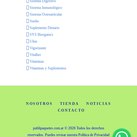
Sistema Digestivo
Sistema Inmunológico
Sistema Osteoarticular
Sueño
Suplemento Dietario
SYS Biorganics
Uñas
Vigorizante
Vitalher
Vitaminas
Vitaminas y Suplementos
NOSOTROS
TIENDA
NOTICIAS
CONTACTO
publipaquetes.com.ar
© 2026 Todos los derechos
reservados. Puedes revisar nuestra
Política de Privacidad