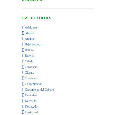
CATEGORÍAS
Adelgazar
Aliados
Anemia
Bajar de peso
Belleza
Biowell
Cabello
Cansancio
Cloruro
Colágenos
Concentración
Crecimiento del Cabello
Debilidad
Defensas
Destacado
Elasticidad