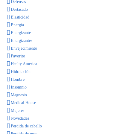
Defensas
Destacado
Elasticidad
Energia
Energizante
Energizantes
Envejecimiento
Favorito
Healty America
Hidratación
Hombre
Insomnio
Magnesio
Medical House
Mujeres
Novedades
Perdida de cabello
Perdida de peso