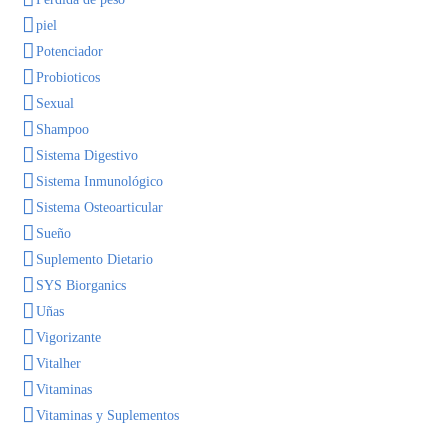
piel
Potenciador
Probioticos
Sexual
Shampoo
Sistema Digestivo
Sistema Inmunológico
Sistema Osteoarticular
Sueño
Suplemento Dietario
SYS Biorganics
Uñas
Vigorizante
Vitalher
Vitaminas
Vitaminas y Suplementos