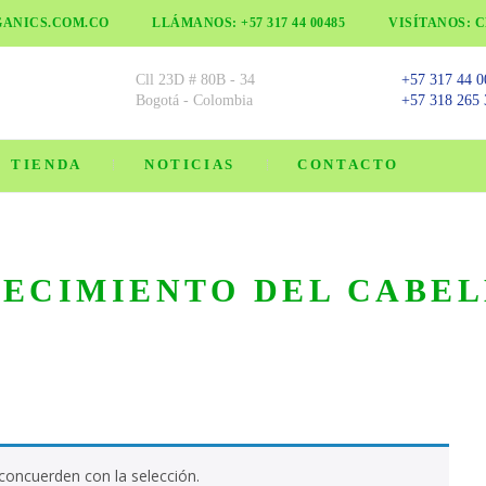
GANICS.COM.CO
LLÁMANOS: +57 317 44 00485
VISÍTANOS: C
Cll 23D # 80B - 34
+57 317 44 0
Bogotá - Colombia
+57 318 265 
TIENDA
NOTICIAS
CONTACTO
ECIMIENTO DEL CABE
oncuerden con la selección.