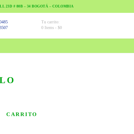
LL 23D # 80B – 34 BOGOTÁ – COLOMBIA
0485
Tu carrito:
3507
0 Items
-
$0
LLO
CARRITO