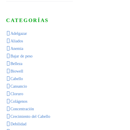
CATEGORÍAS
Adelgazar
Aliados
Anemia
Bajar de peso
Belleza
Biowell
Cabello
Cansancio
Cloruro
Colágenos
Concentración
Crecimiento del Cabello
Debilidad